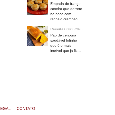
Empada de frango
caseira que derrete
na boca com
recheio cremoso e
massa crocante
Receitas
06/03/2026
Pão de cenoura
saudável fofinho
que é o mais
incrível que já fiz
com aveia e
sementes por cima
LEGAL
CONTATO