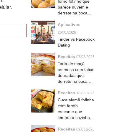
 é
forno fofinho que
lular.
parece nuvem e
derrete na boca
com queijo
Aplicativos
cremoso
26/01/2026
Tinder vs Facebook
Dating
Receitas
07/03/2026
Torta de maçã
cremosa com fatias
douradas que
derrete na boca e
parece de
Receitas
confeitaria francesa
10/03/2026
Cuca alemã fofinha
com farofa
crocante que
lembra a cozinha
da vó alemã no sul
Receitas
do Brasil
09/03/2026