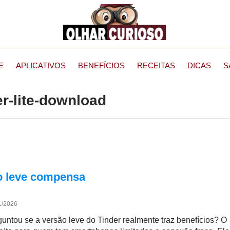
E
APLICATIVOS
BENEFÍCIOS
RECEITAS
DICAS
S
er-lite-download
ão leve compensa
1/2026
guntou se a versão leve do Tinder realmente traz benefícios? O