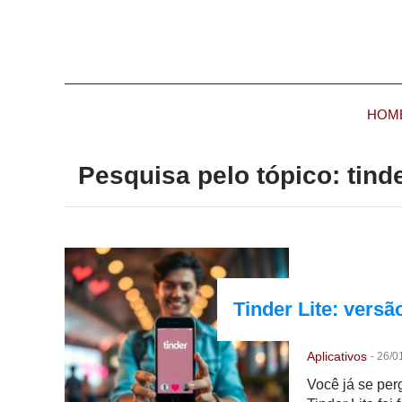
HOM
Pesquisa pelo tópico: tind
Tinder Lite: vers
Aplicativos
-
26/0
Você já se per