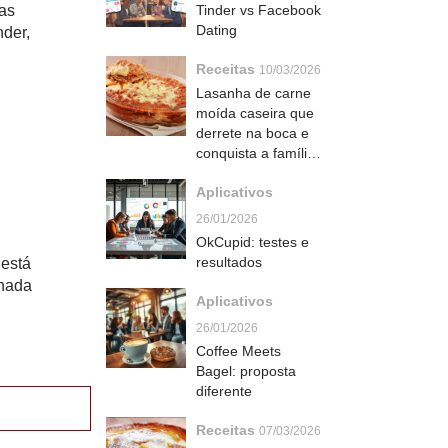
uas
Tinder vs Facebook
Dating
nder,
Receitas
10/03/2026
Lasanha de carne
moída caseira que
derrete na boca e
conquista a família
toda
Aplicativos
26/01/2026
OkCupid: testes e
resultados
 está
lhada
Aplicativos
26/01/2026
Coffee Meets
Bagel: proposta
diferente
Receitas
07/03/2026