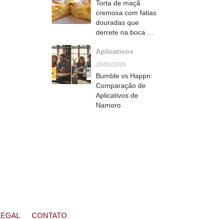
Torta de maçã
cremosa com fatias
douradas que
derrete na boca e
parece de
Aplicativos
confeitaria francesa
26/01/2026
Bumble vs Happn:
Comparação de
Aplicativos de
Namoro
LEGAL
CONTATO