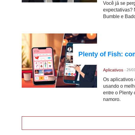
Você já se per
expectativas? 
Bumble e Bado
Plenty of Fish: c
Aplicativos
-
26/0
Os aplicativo
usando o melh
entre o Plenty
namoro.