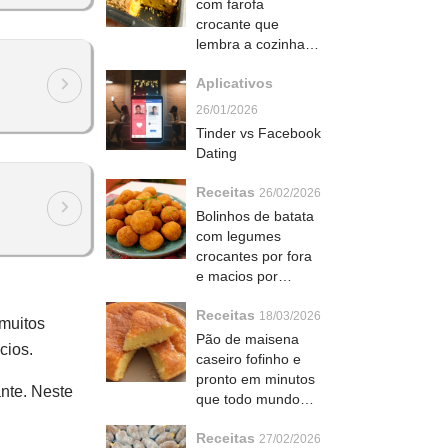
com farofa
crocante que
lembra a cozinha
da vó alemã no sul
Aplicativos
do Brasil
26/01/2026
Tinder vs Facebook
Dating
Receitas
26/02/2026
Bolinhos de batata
com legumes
crocantes por fora
e macios por
dentro que todo
Receitas
mundo pede bis
18/03/2026
 muitos
Pão de maisena
cios.
caseiro fofinho e
pronto em minutos
nte. Neste
que todo mundo
ama no café da
Receitas
manhã
27/02/2026