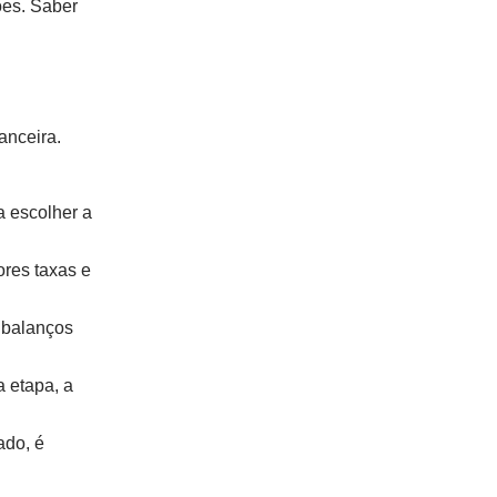
ões. Saber
anceira.
a escolher a
ores taxas e
 balanços
a etapa, a
ado, é