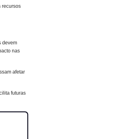
 recursos
es devem
pacto nas
ssam afetar
lita futuras