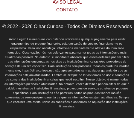
AVISO LEGAL
CONTATO
© 2022 - 2026 Olhar Curioso - Todos Os Direitos Reservados
Aviso Legal: Em nenhuma circunstância solicitamos qualquer pagamento para emitir
qualquer tipo de produto financeiro, seja um cartão de crédito, financiamento ou
empréstimo. Caso isso aconteça, informe-nos imediatamente através do formulário
fornecido. Observação: nós nos esforçamos para manter todas as informações o mais
atualizadas possível. No entanto, é importante observar que esses detalhes podem diferir
das informações encontradas nos sites de instituições financeiras e/ou provedores de
serviços de um site específico. Para instituições sem parcerias, todos os produtos listados
neste site, https://olharcurioso.net, são apresentados sem qualquer garantia de que as
informações estejam atualizadas. Lembre-se sempre de ler os termos de uso e condições
de compra das instituições financeiras que você escolher. Nosso objetivo é manter todas
as informações precisas e atualizadas. No entanto, esses detalhes podem diferir do que é
exibido nos sites de instituições financeiras, provedores de serviços ou sites de produtos
específicos. Para instituições não parceiras, todos os produtos financeiros são
apresentados sem qualquer garantia de que as informações estejam atualizadas. Sempre
que escolher uma oferta, revise as condições e os termos de aquisição das instituições
financeiras.