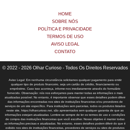
HOME
SOBRE NÓS
POLÍTICA E PRIVACIDADE
TERMOS DE USO
AVISO LEGAL
CONTATO
© 2022 - 2026 Olhar Curioso - Todos Os Direitos Reservados
Aviso Legal: Em nenhuma circunstância solicitamos qualquer pagamento para emitir
qualquer tipo de produto financeiro, seja um cartão de crédito, financiamento ou
empréstimo. Caso isso aconteça, informe-nos imediatamente através do formulário
fornecido. Observação: nós nos esforçamos para manter todas as informações o mais
atualizadas possível. No entanto, é importante observar que esses detalhes podem diferir
das informações encontradas nos sites de instituições financeiras e/ou provedores de
serviços de um site específico. Para instituições sem parcerias, todos os produtos listados
neste site, https://olharcurioso.net, são apresentados sem qualquer garantia de que as
informações estejam atualizadas. Lembre-se sempre de ler os termos de uso e condições
de compra das instituições financeiras que você escolher. Nosso objetivo é manter todas
as informações precisas e atualizadas. No entanto, esses detalhes podem diferir do que é
exibido nos sites de instituições financeiras, provedores de serviços ou sites de produtos