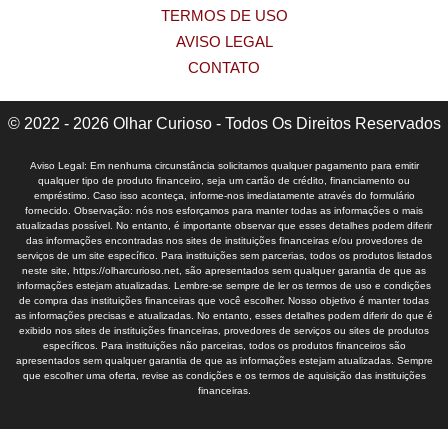
TERMOS DE USO
AVISO LEGAL
CONTATO
© 2022 - 2026 Olhar Curioso - Todos Os Direitos Reservados
Aviso Legal: Em nenhuma circunstância solicitamos qualquer pagamento para emitir
qualquer tipo de produto financeiro, seja um cartão de crédito, financiamento ou
empréstimo. Caso isso aconteça, informe-nos imediatamente através do formulário
fornecido. Observação: nós nos esforçamos para manter todas as informações o mais
atualizadas possível. No entanto, é importante observar que esses detalhes podem diferir
das informações encontradas nos sites de instituições financeiras e/ou provedores de
serviços de um site específico. Para instituições sem parcerias, todos os produtos listados
neste site, https://olharcurioso.net, são apresentados sem qualquer garantia de que as
informações estejam atualizadas. Lembre-se sempre de ler os termos de uso e condições
de compra das instituições financeiras que você escolher. Nosso objetivo é manter todas
as informações precisas e atualizadas. No entanto, esses detalhes podem diferir do que é
exibido nos sites de instituições financeiras, provedores de serviços ou sites de produtos
específicos. Para instituições não parceiras, todos os produtos financeiros são
apresentados sem qualquer garantia de que as informações estejam atualizadas. Sempre
que escolher uma oferta, revise as condições e os termos de aquisição das instituições
financeiras.