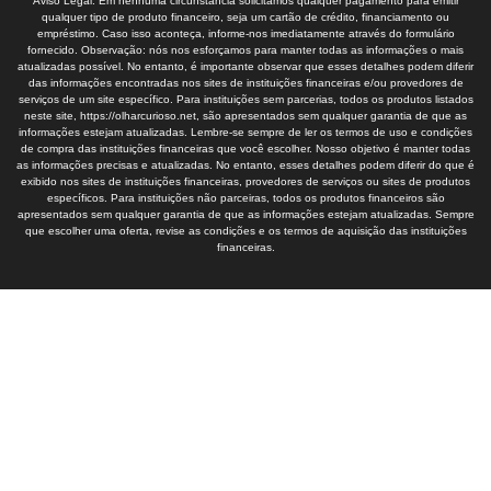
Aviso Legal: Em nenhuma circunstância solicitamos qualquer pagamento para emitir
qualquer tipo de produto financeiro, seja um cartão de crédito, financiamento ou
empréstimo. Caso isso aconteça, informe-nos imediatamente através do formulário
fornecido. Observação: nós nos esforçamos para manter todas as informações o mais
atualizadas possível. No entanto, é importante observar que esses detalhes podem diferir
das informações encontradas nos sites de instituições financeiras e/ou provedores de
serviços de um site específico. Para instituições sem parcerias, todos os produtos listados
neste site, https://olharcurioso.net, são apresentados sem qualquer garantia de que as
informações estejam atualizadas. Lembre-se sempre de ler os termos de uso e condições
de compra das instituições financeiras que você escolher. Nosso objetivo é manter todas
as informações precisas e atualizadas. No entanto, esses detalhes podem diferir do que é
exibido nos sites de instituições financeiras, provedores de serviços ou sites de produtos
específicos. Para instituições não parceiras, todos os produtos financeiros são
apresentados sem qualquer garantia de que as informações estejam atualizadas. Sempre
que escolher uma oferta, revise as condições e os termos de aquisição das instituições
financeiras.