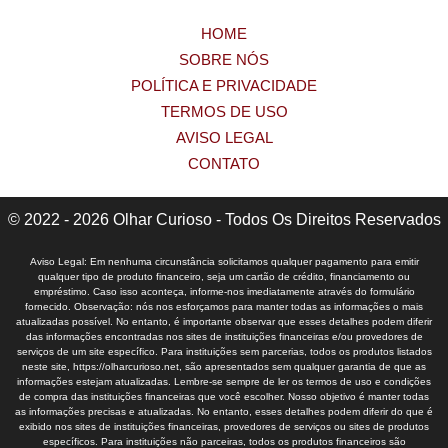
HOME
SOBRE NÓS
POLÍTICA E PRIVACIDADE
TERMOS DE USO
AVISO LEGAL
CONTATO
© 2022 - 2026 Olhar Curioso - Todos Os Direitos Reservados
Aviso Legal: Em nenhuma circunstância solicitamos qualquer pagamento para emitir
qualquer tipo de produto financeiro, seja um cartão de crédito, financiamento ou
empréstimo. Caso isso aconteça, informe-nos imediatamente através do formulário
fornecido. Observação: nós nos esforçamos para manter todas as informações o mais
atualizadas possível. No entanto, é importante observar que esses detalhes podem diferir
das informações encontradas nos sites de instituições financeiras e/ou provedores de
serviços de um site específico. Para instituições sem parcerias, todos os produtos listados
neste site, https://olharcurioso.net, são apresentados sem qualquer garantia de que as
informações estejam atualizadas. Lembre-se sempre de ler os termos de uso e condições
de compra das instituições financeiras que você escolher. Nosso objetivo é manter todas
as informações precisas e atualizadas. No entanto, esses detalhes podem diferir do que é
exibido nos sites de instituições financeiras, provedores de serviços ou sites de produtos
específicos. Para instituições não parceiras, todos os produtos financeiros são