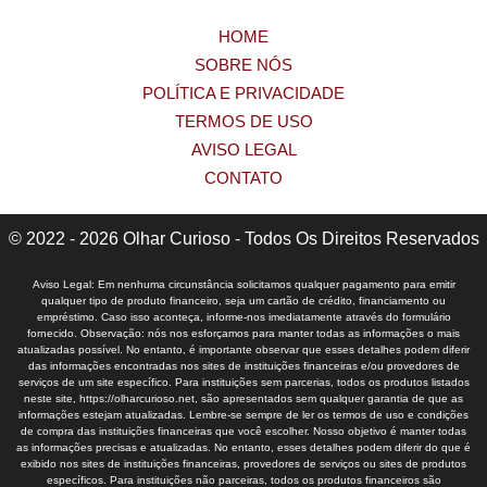
HOME
SOBRE NÓS
POLÍTICA E PRIVACIDADE
TERMOS DE USO
AVISO LEGAL
CONTATO
© 2022 - 2026 Olhar Curioso - Todos Os Direitos Reservados
Aviso Legal: Em nenhuma circunstância solicitamos qualquer pagamento para emitir
qualquer tipo de produto financeiro, seja um cartão de crédito, financiamento ou
empréstimo. Caso isso aconteça, informe-nos imediatamente através do formulário
fornecido. Observação: nós nos esforçamos para manter todas as informações o mais
atualizadas possível. No entanto, é importante observar que esses detalhes podem diferir
das informações encontradas nos sites de instituições financeiras e/ou provedores de
serviços de um site específico. Para instituições sem parcerias, todos os produtos listados
neste site, https://olharcurioso.net, são apresentados sem qualquer garantia de que as
informações estejam atualizadas. Lembre-se sempre de ler os termos de uso e condições
de compra das instituições financeiras que você escolher. Nosso objetivo é manter todas
as informações precisas e atualizadas. No entanto, esses detalhes podem diferir do que é
exibido nos sites de instituições financeiras, provedores de serviços ou sites de produtos
específicos. Para instituições não parceiras, todos os produtos financeiros são