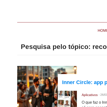
HOM
Pesquisa pelo tópico: re
Inner Circle: ap
Aplicativos
-
26/0
O que faz o In