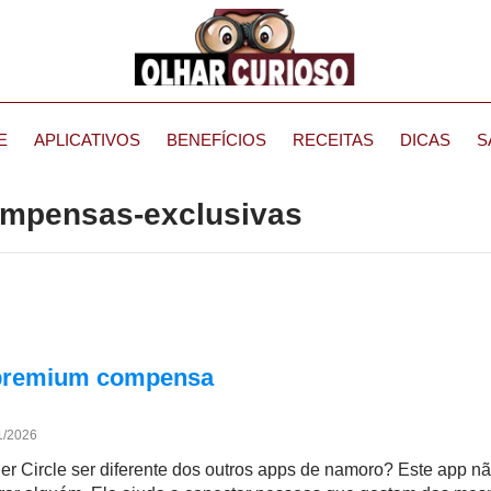
E
APLICATIVOS
BENEFÍCIOS
RECEITAS
DICAS
S
compensas-exclusivas
p premium compensa
1/2026
ner Circle ser diferente dos outros apps de namoro? Este app n