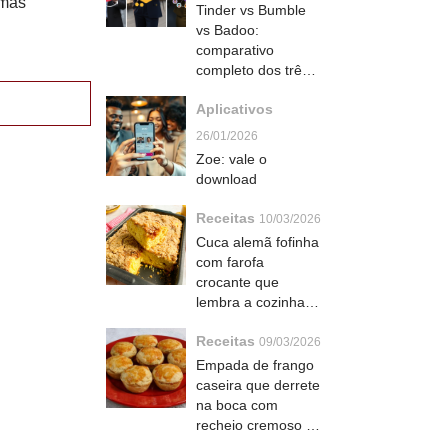
smas
Tinder vs Bumble
vs Badoo:
comparativo
completo dos três
mais usados
Aplicativos
26/01/2026
Zoe: vale o
download
Receitas
10/03/2026
Cuca alemã fofinha
com farofa
crocante que
lembra a cozinha
da vó alemã no sul
Receitas
do Brasil
09/03/2026
Empada de frango
caseira que derrete
na boca com
recheio cremoso e
massa crocante