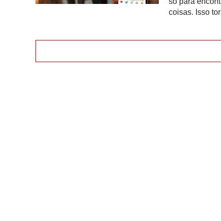
só para encon
coisas. Isso t