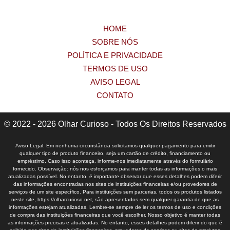
HOME
SOBRE NÓS
POLÍTICA E PRIVACIDADE
TERMOS DE USO
AVISO LEGAL
CONTATO
© 2022 - 2026 Olhar Curioso - Todos Os Direitos Reservados
Aviso Legal: Em nenhuma circunstância solicitamos qualquer pagamento para emitir
qualquer tipo de produto financeiro, seja um cartão de crédito, financiamento ou
empréstimo. Caso isso aconteça, informe-nos imediatamente através do formulário
fornecido. Observação: nós nos esforçamos para manter todas as informações o mais
atualizadas possível. No entanto, é importante observar que esses detalhes podem diferir
das informações encontradas nos sites de instituições financeiras e/ou provedores de
serviços de um site específico. Para instituições sem parcerias, todos os produtos listados
neste site, https://olharcurioso.net, são apresentados sem qualquer garantia de que as
informações estejam atualizadas. Lembre-se sempre de ler os termos de uso e condições
de compra das instituições financeiras que você escolher. Nosso objetivo é manter todas
as informações precisas e atualizadas. No entanto, esses detalhes podem diferir do que é