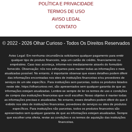
POLÍTICA E PRIVACIDADE
TERMOS DE USO
AVISO LEGAL
CONTATO
© 2022 - 2026 Olhar Curioso - Todos Os Direitos Reservados
Aviso Legal: Em nenhuma circunstância solicitamos qualquer pagamento para emitir
qualquer tipo de produto financeiro, seja um cartão de crédito, financiamento ou
empréstimo. Caso isso aconteça, informe-nos imediatamente através do formulário
fornecido. Observação: nós nos esforçamos para manter todas as informações o mais
atualizadas possível. No entanto, é importante observar que esses detalhes podem diferir
das informações encontradas nos sites de instituições financeiras e/ou provedores de
serviços de um site específico. Para instituições sem parcerias, todos os produtos listados
neste site, https://olharcurioso.net, são apresentados sem qualquer garantia de que as
informações estejam atualizadas. Lembre-se sempre de ler os termos de uso e condições
de compra das instituições financeiras que você escolher. Nosso objetivo é manter todas
as informações precisas e atualizadas. No entanto, esses detalhes podem diferir do que é
exibido nos sites de instituições financeiras, provedores de serviços ou sites de produtos
específicos. Para instituições não parceiras, todos os produtos financeiros são
apresentados sem qualquer garantia de que as informações estejam atualizadas. Sempre
que escolher uma oferta, revise as condições e os termos de aquisição das instituições
financeiras.