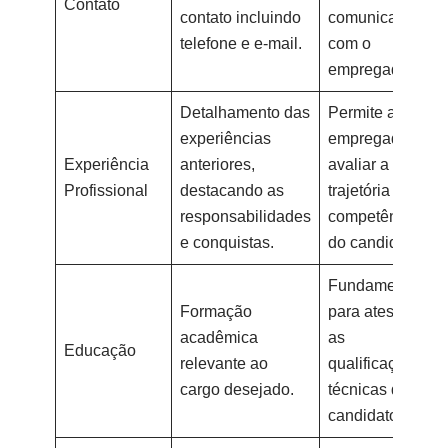
Contato
contato incluindo
comunicação
telefone e e-mail.
com o
empregador.
Detalhamento das
Permite ao
experiências
empregador
Experiência
anteriores,
avaliar a
Profissional
destacando as
trajetória e
responsabilidades
competências
e conquistas.
do candidato.
Fundamental
Formação
para atestar
acadêmica
as
Educação
relevante ao
qualificações
cargo desejado.
técnicas do
candidato.